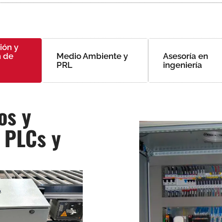
ión y
n de
Medio Ambiente y
Asesoría en
PRL
ingeniería
os y
 PLCs y