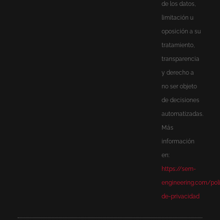
de los datos,
limitación u
oposición a su
tratamiento,
transparencia
y derecho a
no ser objeto
de decisiones
automatizadas.
Más
información
en:
https://sem-
engineering.com/poli
de-privacidad