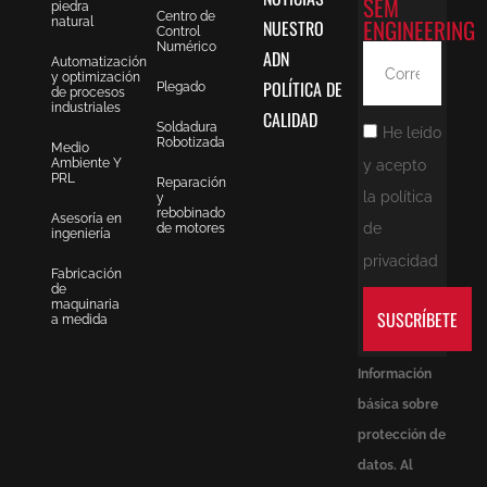
SEM
piedra
Centro de
ENGINEERING
natural
NUESTRO
Control
Numérico
ADN
Automatización
y optimización
POLÍTICA DE
Plegado
de procesos
industriales
CALIDAD
Soldadura
He leído
Robotizada
Medio
Ambiente Y
y acepto
PRL
Reparación
la política
y
rebobinado
Asesoría en
de
de motores
ingeniería
privacidad
Fabricación
de
maquinaria
SUSCRÍBETE
a medida
Información
básica sobre
protección de
datos. Al