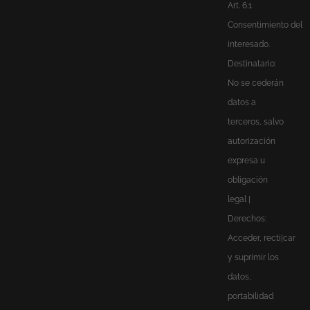
Art. 6.1
Consentimiento del
interesado.
Destinatario:
No se cederán
datos a
terceros, salvo
autorización
expresa u
obligación
legal |
Derechos:
Acceder, recti|car
y suprimir los
datos,
portabilidad